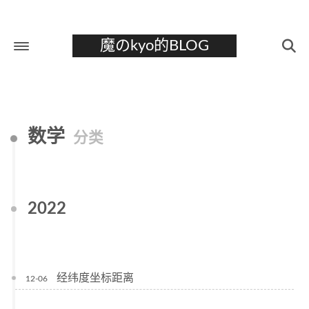
魔のkyo的BLOG
首页
关于
数学
分类
标签
分类
归档
2022
经纬度坐标距离
12-06