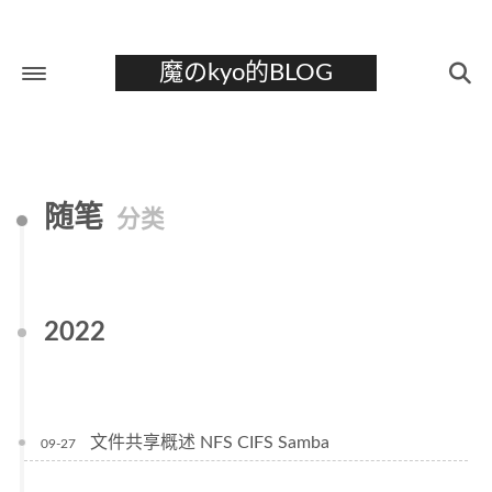
魔のkyo的BLOG
首页
关于
随笔
分类
标签
分类
归档
2022
文件共享概述 NFS CIFS Samba
09-27