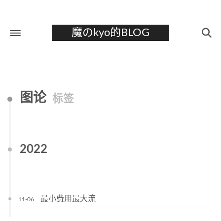
魔のkyo的BLOG
首页
关于
图论
标签
标签
分类
归档
2022
最小费用最大流
11-06