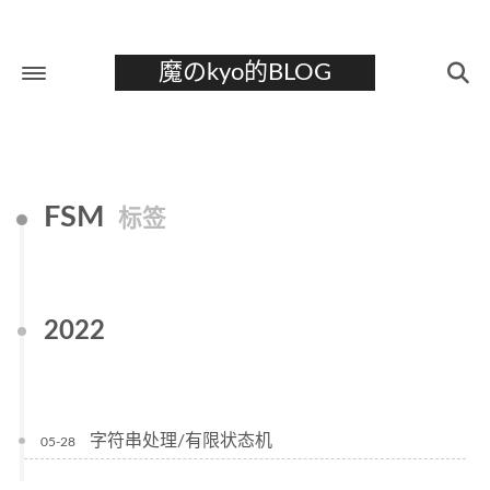
魔のkyo的BLOG
首页
关于
FSM
标签
标签
分类
归档
2022
字符串处理/有限状态机
05-28