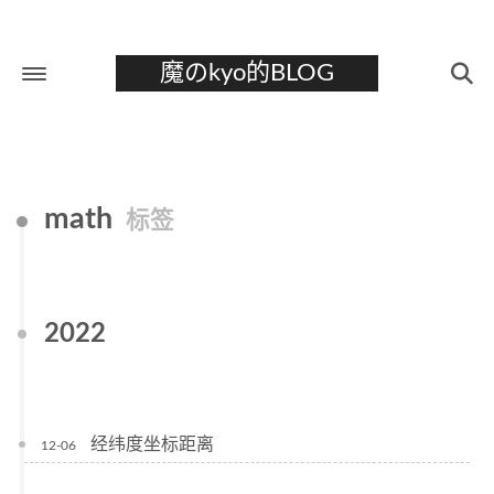
魔のkyo的BLOG
首页
关于
math
标签
标签
分类
归档
2022
经纬度坐标距离
12-06