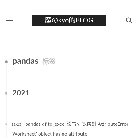
魔のkyo的BLOG
首页
关于
pandas
标签
标签
分类
归档
2021
pandas df.to_excel 设置列宽遇到 AttributeError:
12-23
'Worksheet' object has no attribute