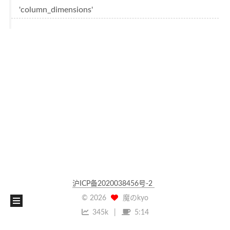
'column_dimensions'
沪ICP备2020038456号-2
©
2026
魔のkyo
345k
5:14