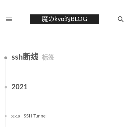
魔のkyo的BLOG
首页
关于
ssh断线
标签
标签
分类
归档
2021
SSH Tunnel
02-18