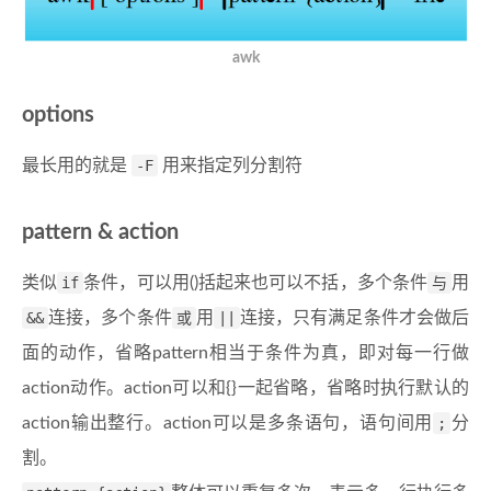
awk
options
最长用的就是
-F
用来指定列分割符
pattern & action
类似
if
条件，可以用()括起来也可以不括，多个条件
与
用
&&
连接，多个条件
或
用
||
连接，只有满足条件才会做后
面的动作，省略pattern相当于条件为真，即对每一行做
action动作。action可以和{}一起省略，省略时执行默认的
action输出整行。action可以是多条语句，语句间用
;
分
割。