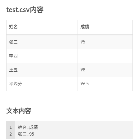
test.csv内容
姓名
成绩
张三
95
李四
王五
98
平均分
96.5
文本内容
1
姓名,成绩
2
张三,95