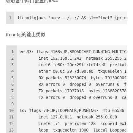
获取各个网口配置的IPv4
1
ifconfig|awk 'prev ~ /.+:/ && $1=="inet" {print 
ifconfig的输出类似
1
ens33: flags=4163<UP,BROADCAST,RUNNING,MULTICAS
2
        inet 192.168.1.242  netmask 255.255.255
3
        inet6 fe80::20c:29ff:fe7d:e0  prefixlen
4
        ether 00:0c:29:7d:00:e0  txqueuelen 100
5
        RX packets 523230074  bytes 79130006448
6
        RX errors 0  dropped 0  overruns 0  fra
7
        TX packets 17037016  bytes 1268820578 (
8
        TX errors 0  dropped 0 overruns 0  carr
9
10
lo: flags=73<UP,LOOPBACK,RUNNING>  mtu 65536
11
        inet 127.0.0.1  netmask 255.0.0.0
12
        inet6 ::1  prefixlen 128  scopeid 0x10<
13
        loop  txqueuelen 1000  (Local Loopback)