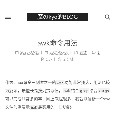
魔のkyo的BLOG
首页
awk命令用法
关于
2023-09-15
2024-06-09
运维
1
标签
1.8k
2 分钟
分类
归档
作为Linux命令三剑客之一的
awk
功能非常强大，用法也较
为复杂，最擅长是按列提取值，
awk
结合
grep
结合
xargs
可以完成非常多的事，网上教程很多，我就以解析一个csv
文件为例演示
awk
最实用的一些功能。