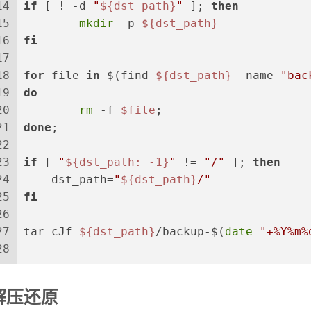
14
if
 [ ! -d 
"
${dst_path}
"
 ]; 
then
15
mkdir
 -p 
${dst_path}
16
fi
17
18
for
 file 
in
 $(find 
${dst_path}
 -name 
"bac
19
do
20
rm
 -f 
$file
;
21
done
;
22
23
if
 [ 
"
${dst_path: -1}
"
 != 
"/"
 ]; 
then
24
    dst_path=
"
${dst_path}
/"
25
fi
26
27
tar cJf 
${dst_path}
/backup-$(
date
"+%Y%m%
28
解压还原