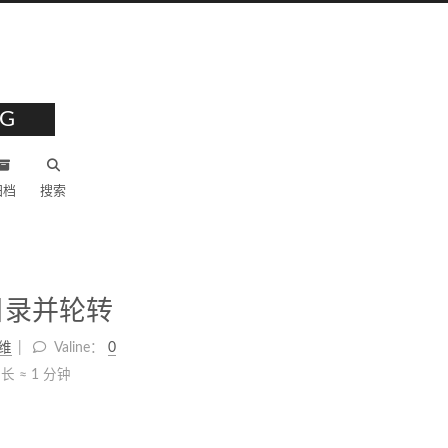
G
归档
搜索
份目录并轮转
维
Valine：
0
长 ≈
1 分钟