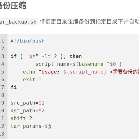
备份压缩
ar_backup.sh
将指定目录压缩备份到指定目录下并自动
1
#!/bin/bash
2
3
if
 [ 
"
$#
"
 -lt 2 ]; 
then
4
	script_name=$(
basename
"
$0
"
)
5
echo
"Usage: 
${script_name}
 <需要备份的路
6
exit
 1
7
fi
8
9
src_path=
$1
10
dst_path=
$2
11
shift
 2
12
tar_params=
$@
13