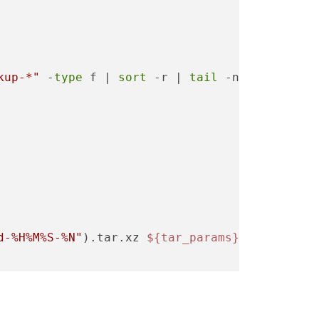
kup-*"
 -
type
 f | 
sort
 -r | 
tail
 -n +5 );
d-%H%M%S-%N"
).tar.xz 
${tar_params}
${src_path