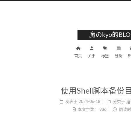
魔のkyo的BLO
首页
关于
标签
分类
使用Shell脚本备
发表于
2024-06-18
分类于
运
本文字数：
936
阅读时