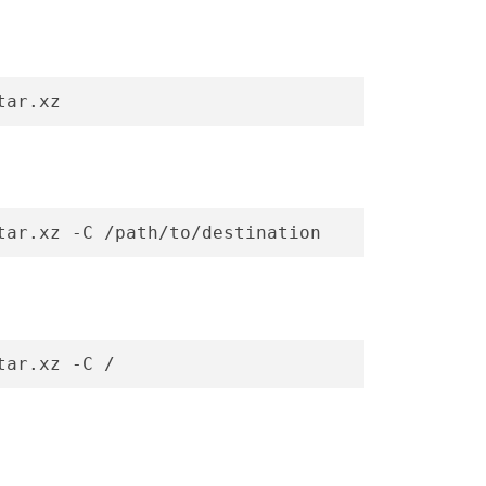
tar.xz
tar.xz -C /path/to/destination
tar.xz -C /